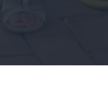
La Asociación Canaria de Mediación y Convivencia.
Plataforma Tricontinental (ACAMECO) es una
asociación sin ánimo de lucro creada con la finalidad
fundamental de difundir, investigar, coordinar,