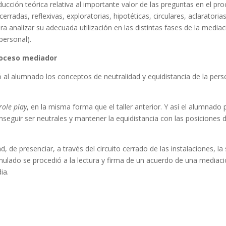
oducción teórica relativa al importante valor de las preguntas en el pr
erradas, reflexivas, exploratorias, hipotéticas, circulares, aclaratoria
ra analizar su adecuada utilización en las distintas fases de la media
personal).
proceso mediador
ó al alumnado los conceptos de neutralidad y equidistancia de la per
role play
, en la misma forma que el taller anterior. Y así el alumnado
nseguir ser neutrales y mantener la equidistancia con las posiciones 
 de presenciar, a través del circuito cerrado de las instalaciones, la 
mulado se procedió a la lectura y firma de un acuerdo de una mediac
ia.