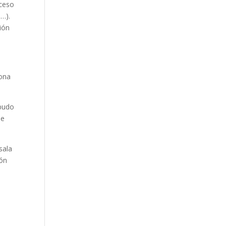
oceso
s…).
ción
sona
 pudo
de
sala
ión